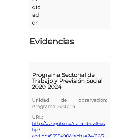
dic
ad
or
Evidencias
Programa Sectorial de
Trabajo y Previsión Social
2020-2024
Unidad de observación:
Programa Sectorial
URL:
http://dof.gob.mx/nota_detalle.p
hp?
codigo=5595490&fecha=24/06/2