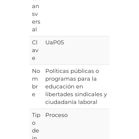
an
sv
ers
al
Cl
UaP05
av
e
No
Políticas públicas o
m
programas para la
br
educación en
e
libertades sindicales y
ciudadanía laboral
Tip
Proceso
o
de
in