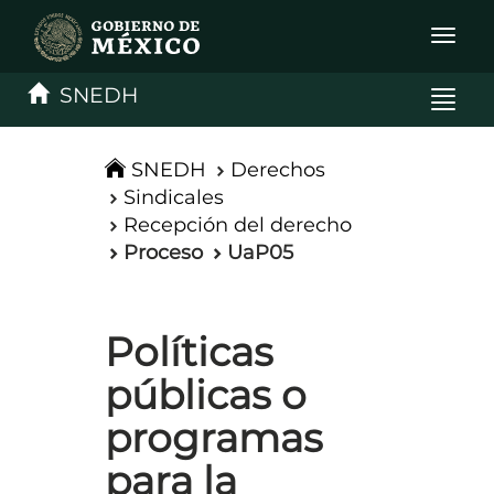
Interru
de
Naveg
SNEDH
Interru
de
Naveg
SNEDH
Derechos
Sindicales
Recepción del derecho
Proceso
UaP05
Políticas
públicas o
programas
para la