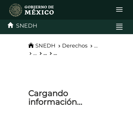
Interru
de
Naveg
SNEDH
Interru
de
Naveg
SNEDH
Derechos
...
...
...
...
Cargando
información...