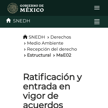
Interru
de
Naveg
SNEDH
Interru
de
Naveg
SNEDH
Derechos
Medio Ambiente
Recepción del derecho
Estructural
MaE02
Ratificación y
entrada en
vigor de
acuerdos