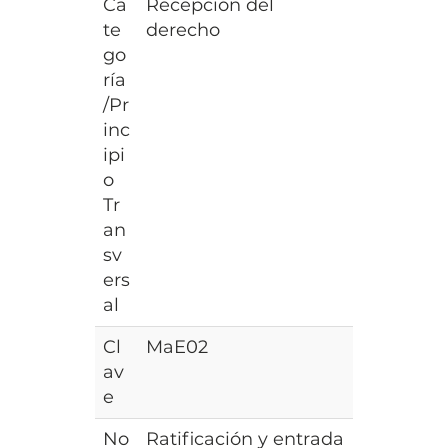
Ca
Recepción del
te
derecho
go
ría
/Pr
inc
ipi
o
Tr
an
sv
ers
al
Cl
MaE02
av
e
No
Ratificación y entrada