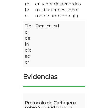
m
en vigor de acuerdos
br
multilaterales sobre
e
medio ambiente (ii)
Tip
Estructural
o
de
in
dic
ad
or
Evidencias
Protocolo de Cartagena
sobre Seguridad de la