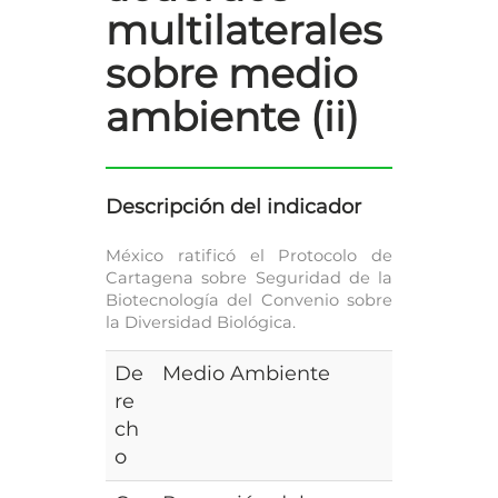
multilaterales
sobre medio
ambiente (ii)
Descripción del indicador
México ratificó el Protocolo de
Cartagena sobre Seguridad de la
Biotecnología del Convenio sobre
la Diversidad Biológica.
De
Medio Ambiente
re
ch
o